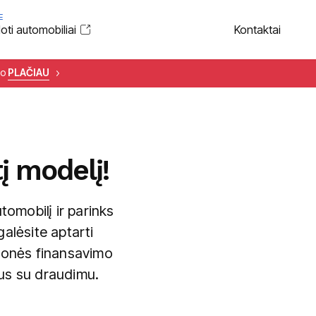
E
ti automobiliai
Kontaktai
to
PLAČIAU
į modelį!
tomobilį ir parinks
alėsite aptarti
emonės finansavimo
ius su draudimu.