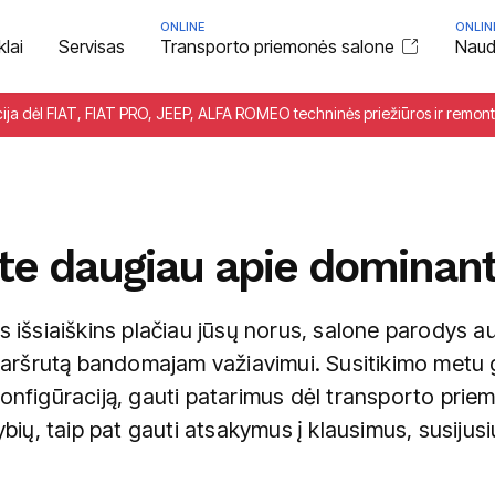
ONLINE
ONLIN
klai
Servisas
Transporto priemonės salone
Naudo
cija dėl FIAT, FIAT PRO, JEEP, ALFA ROMEO techninės priežiūros ir remon
te daugiau apie dominant
išsiaiškins plačiau jūsų norus, salone parodys au
aršrutą bandomajam važiavimui. Susitikimo metu g
onfigūraciją, gauti patarimus dėl transporto pri
mybių, taip pat gauti atsakymus į klausimus, susijus