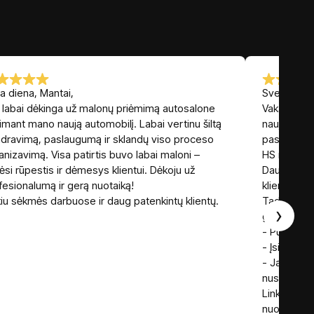
a diena, Mantai,
Sveiki,
 labai dėkinga už malonų priėmimą autosalone
Vakar įsigi
iimant mano naują automobilį. Labai vertinu šiltą
naują autom
dravimą, paslaugumą ir sklandų viso proceso
pasakyti, 
anizavimą. Visa patirtis buvo labai maloni –
HS nulėmus
tėsi rūpestis ir dėmesys klientui. Dėkoju už
Daug metų
fesionalumą ir gerą nuotaiką!
klientais i
kiu sėkmės darbuose ir daug patenkintų klientų.
Tad drąsiai
›
geras, bet 
- Puikus “m
- Įsiklausant
- Jam tikra
nusipirkti.
Linkiu Piju
nuoširdumą