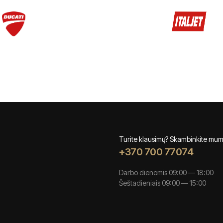
Turite klausimų? Skambinkite mu
+370 700 77074
Darbo dienomis 09:00 — 18:00
Šeštadieniais 09:00 — 15:00