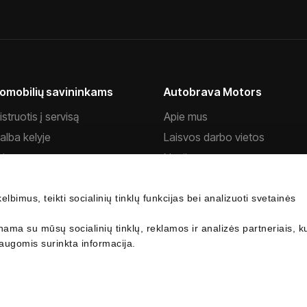
omobilių savininkams
Autobrava Motors
struotis į servisą
Apie mus
alba kelyje
Laisvos darbo vietos
visas
Naujienos
s ir aksesuarai
Privatumo politika
bimus, teikti socialinių tinklų funkcijas bei analizuoti svetainės
antijos sąlygos
Slapukų politika
Motor privatumo pranešimas
Kontaktai
nama su mūsų socialinių tinklų, reklamos ir analizės partneriais, ku
ati pranešimas dėl duomenų
laugomis surinkta informacija.
o