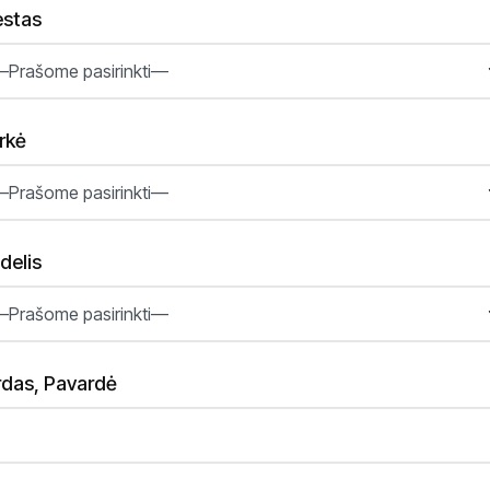
estas
rkė
delis
rdas, Pavardė