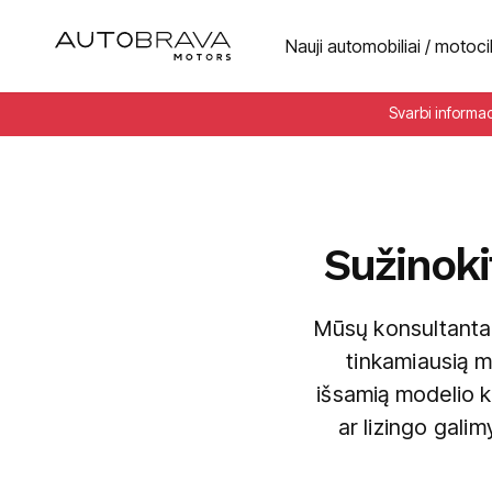
Nauji automobiliai / motoci
Svarbi informa
Sužinoki
Mūsų konsultantas 
tinkamiausią m
išsamią modelio k
ar lizingo gali