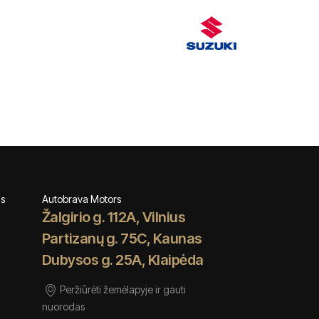
ms
Autobrava Motors
Žalgirio g. 112A, Vilnius
Partizanų g. 75C, Kaunas
Dubysos g. 25A, Klaipėda
Peržiūrėti žemėlapyje ir gauti
nuorodas