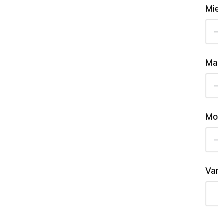
Mi
Ma
Mo
Va