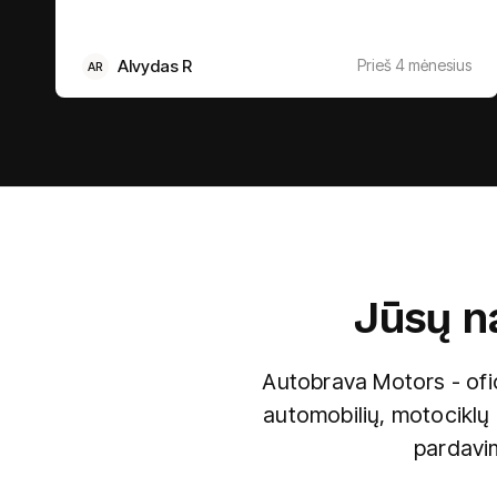
Alvydas R
Prieš 4 mėnesius
AR
Jūsų na
Autobrava Motors - ofic
automobilių, motociklų 
pardavim