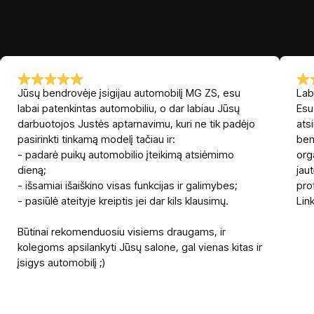
Jūsų bendrovėje įsigijau automobilį MG ZS, esu
Lab
labai patenkintas automobiliu, o dar labiau Jūsų
Esu
darbuotojos Justės aptarnavimu, kuri ne tik padėjo
ats
pasirinkti tinkamą modelį tačiau ir:
ben
- padarė puikų automobilio įteikimą atsiėmimo
org
dieną;
jau
- išsamiai išaiškino visas funkcijas ir galimybes;
pro
- pasiūlė ateityje kreiptis jei dar kils klausimų.
Lin
Būtinai rekomenduosiu visiems draugams, ir
kolegoms apsilankyti Jūsų salone, gal vienas kitas ir
įsigys automobilį ;)