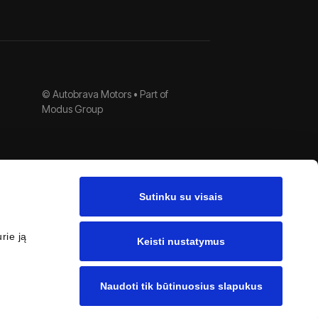
© Autobrava Motors •
Part of
Modus Group
Sutinku su visais
rie ją
Keisti nustatymus
Naudoti tik būtinuosius slapukus