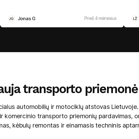
Jonas G
Prieš 4 mėnesius
JG
LŽ
uja transporto priemonė 
ialus automobilių ir motociklų atstovas Lietuvoje
ir komercinio transporto priemonių pardavimas, ori
as, kėbulų remontas ir einamasis techninis apta