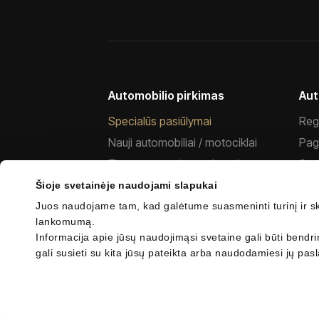
Automobilio pirkimas
Aut
Specialūs pasiūlymai
Regi
Nauji automobiliai / motociklai
Pag
Transporto priemonės salone
Ser
Naudoti automobiliai
Daly
Šioje svetainėje naudojami slapukai
Juos naudojame tam, kad galėtume suasmeninti turinį ir skel
Finansuokite automobilį
Gar
lankomumą.
Apdrauskite automobilį
MG 
Informacija apie jūsų naudojimąsi svetaine gali būti bendri
Verslo klientams
Duc
gali susieti su kita jūsų pateikta arba naudodamiesi jų pas
akt