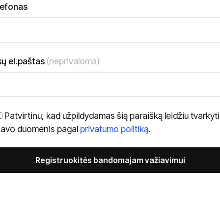
lefonas
ų el.paštas
(neprivaloma)
Patvirtinu, kad užpildydamas šią paraišką leidžiu tvarkyti
savo duomenis pagal
privatumo politiką
.
ernative: