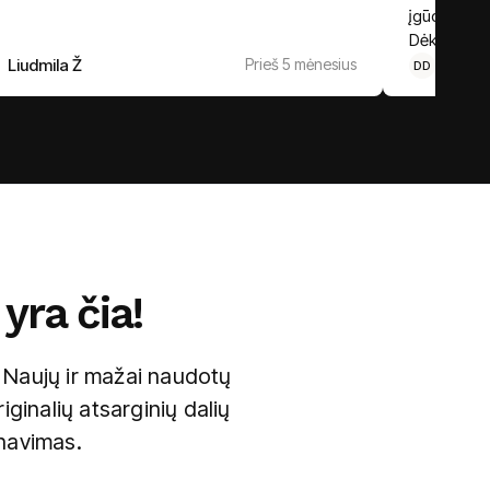
įgūdžius. Ir
Dėkui dar k
Liudmila Ž
Prieš 5 mėnesius
Donal
DD
yra čia!
. Naujų ir mažai naudotų
ginalių atsarginių dalių
rnavimas.