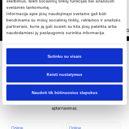
skelbimus, teikti socialinių tinklų funkcijas bei analizuoti
svetainės lankomumą.
Informacija apie jūsų naudojimąsi svetaine gali būti
bendrinama su mūsų socialinių tinklų, reklamos ir analizės
partneriais, kurie ją gali susieti su kita jūsų pateikta arba
Alvydas R
Prieš 4 mėnesius
Jonas 
AR
JG
naudodamiesi jų paslaugomis surinkta informacija.
Sutinku su visais
Jūsų nauja transporto
priemonė yra čia!
Keisti nustatymus
Autobrava Motors - oficialus automobilių ir motociklų atstovas
Lietuvoje. Naujų ir mažai naudotų automobilių, motociklų ir
Naudoti tik būtinuosius slapukus
komercinio transporto priemonių pardavimas, originalių atsarginių
dalių pardavimas, kėbulų remontas ir einamasis techninis
aptarnavimas.
Online
Online