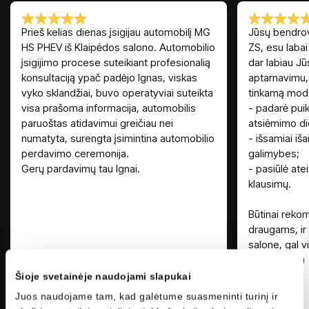
Prieš kelias dienas įsigijau automobilį MG
Jūsų bendrov
HS PHEV iš Klaipėdos salono. Automobilio
ZS, esu labai
įsigijimo procese suteikiant profesionalią
dar labiau J
konsultaciją ypač padėjo Ignas, viskas
aptarnavimu, 
vyko sklandžiai, buvo operatyviai suteikta
tinkamą model
visa prašoma informacija, automobilis
- padarė puik
paruoštas atidavimui greičiau nei
atsiėmimo di
numatyta, surengta įsimintina automobilio
- išsamiai iša
perdavimo ceremonija.
galimybes;
Gerų pardavimų tau Ignai.
- pasiūlė ateit
klausimų.
Būtinai reko
draugams, ir
salone, gal vi
automobilį ;)
Šioje svetainėje naudojami slapukai
Juos naudojame tam, kad galėtume suasmeninti turinį ir