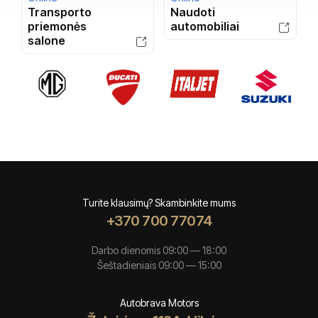
Transporto
Naudoti
priemonės
automobiliai
salone
Turite klausimų? Skambinkite mums
+370 700 77074
Darbo dienomis 09:00 — 18:00
Šeštadieniais 09:00 — 15:00
Autobrava Motors