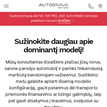
Svarbi informacija dėl FIAT, FIAT PRO, JEEP, ALFA ROMEO techninės
priežiūros ir remonto
PLAČIAU
Sužinokite daugiau apie
dominantį modelį!
Mūsų konsultantas išsiaiškins plačiau jūsų norus,
salone parodys automobilį ir parinks tinkamiausią
maršrutą bandomajam važiavimui. Susitikimo
metu galėsite aptarti išsamią modelio
konfigūraciją, gauti patarimus dėl transporto
priemonės finansavimo ar lizingo galimybių, taip
pat gauti atsakymus į klausimus, susijusius su