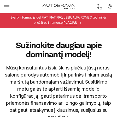
Svarbi informacija dėl FIAT, FIAT PRO, JEEP, ALFA ROMEO techninės
priežiūros ir remonto
PLAČIAU
Sužinokite daugiau apie
dominantį modelį!
Mūsų konsultantas išsiaiškins plačiau jūsų norus,
salone parodys automobilį ir parinks tinkamiausią
maršrutą bandomajam važiavimui. Susitikimo
metu galėsite aptarti išsamią modelio
konfigūraciją, gauti patarimus dėl transporto
priemonės finansavimo ar lizingo galimybių, taip
pat gauti atsakymus į klausimus, susijusius su