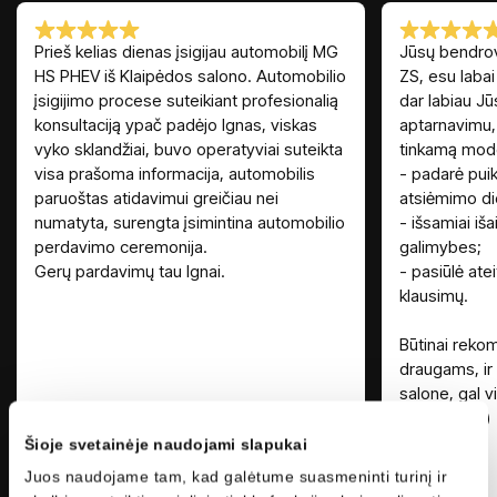
Prieš kelias dienas įsigijau automobilį MG
Jūsų bendrov
HS PHEV iš Klaipėdos salono. Automobilio
ZS, esu labai
įsigijimo procese suteikiant profesionalią
dar labiau J
konsultaciją ypač padėjo Ignas, viskas
aptarnavimu, 
vyko sklandžiai, buvo operatyviai suteikta
tinkamą model
visa prašoma informacija, automobilis
- padarė puik
paruoštas atidavimui greičiau nei
atsiėmimo di
numatyta, surengta įsimintina automobilio
- išsamiai iša
perdavimo ceremonija.
galimybes;
Gerų pardavimų tau Ignai.
- pasiūlė ateit
klausimų.
Būtinai reko
draugams, ir
salone, gal vi
automobilį ;)
Šioje svetainėje naudojami slapukai
Juos naudojame tam, kad galėtume suasmeninti turinį ir