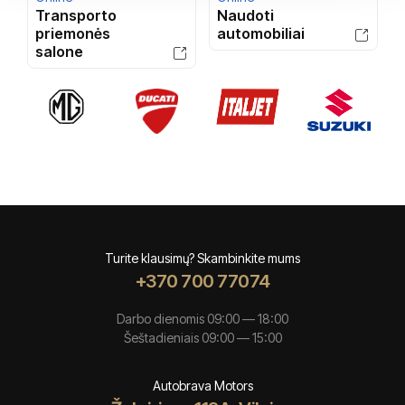
Transporto
Naudoti
priemonės
automobiliai
salone
Turite klausimų? Skambinkite mums
+370 700 77074
Darbo dienomis 09:00 — 18:00
Šeštadieniais 09:00 — 15:00
Autobrava Motors