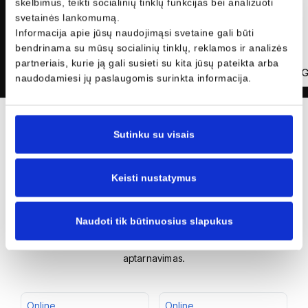
skelbimus, teikti socialinių tinklų funkcijas bei analizuoti
svetainės lankomumą.
Informacija apie jūsų naudojimąsi svetaine gali būti
bendrinama su mūsų socialinių tinklų, reklamos ir analizės
partneriais, kurie ją gali susieti su kita jūsų pateikta arba
Alvydas R
Prieš 4 mėnesius
Jonas 
AR
JG
naudodamiesi jų paslaugomis surinkta informacija.
Sutinku su visais
Jūsų nauja transporto
priemonė yra čia!
Keisti nustatymus
Autobrava Motors - oficialus automobilių ir motociklų atstovas
Lietuvoje. Naujų ir mažai naudotų automobilių, motociklų ir
Naudoti tik būtinuosius slapukus
komercinio transporto priemonių pardavimas, originalių atsarginių
dalių pardavimas, kėbulų remontas ir einamasis techninis
aptarnavimas.
Online
Online