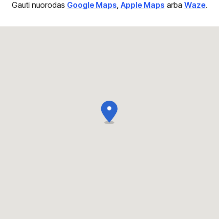
Gauti nuorodas
Google Maps
,
Apple Maps
arba
Waze
.