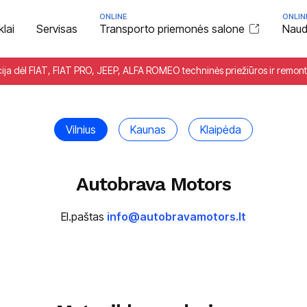
ONLINE
ONLIN
klai
Servisas
Transporto priemonės salone
Naudo
cija dėl FIAT, FIAT PRO, JEEP, ALFA ROMEO techninės priežiūros ir remon
Vilnius
Kaunas
Klaipėda
Autobrava Motors
El.paštas
info@autobravamotors.lt