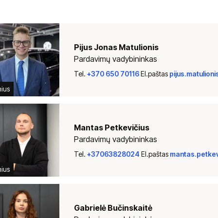
Pijus Jonas Matulionis
Pardavimų vadybininkas
Tel.
+370 650 70116
El.paštas
pijus.matulion
nius
Mantas Petkevičius
Pardavimų vadybininkas
Tel.
+37063828024
El.paštas
mantas.petkev
nius
Gabrielė Bučinskaitė