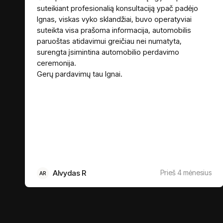
suteikiant profesionalią konsultaciją ypač padėjo
Ignas, viskas vyko sklandžiai, buvo operatyviai
suteikta visa prašoma informacija, automobilis
paruoštas atidavimui greičiau nei numatyta,
surengta įsimintina automobilio perdavimo
ceremonija.
Gerų pardavimų tau Ignai.
Alvydas R
Prieš 4 mėnesius
AR