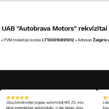
UAB "Autobrava Motors" rekvizitai
• PVM mokėtojo kodas
LT100010891012
• Adresas
Žalgirio
Jūsų bendrovėje įsigijau automobilį MG ZS, esu
Lab
labai patenkintas automobiliu, o dar labiau Jūsų
Esu