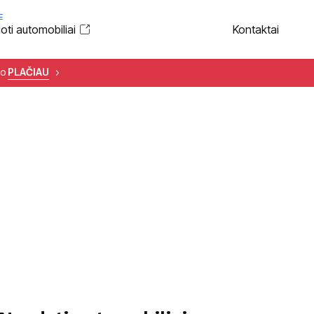
E
ti automobiliai
Kontaktai
to
PLAČIAU