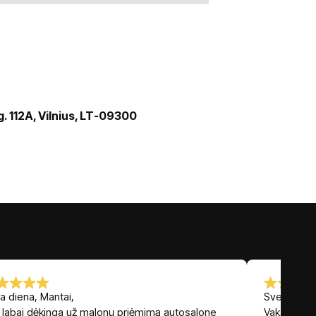
 g. 112A, Vilnius, LT-09300
a diena, Mantai,
Sveiki,
 labai dėkinga už malonų priėmimą autosalone
Vakar įsigi