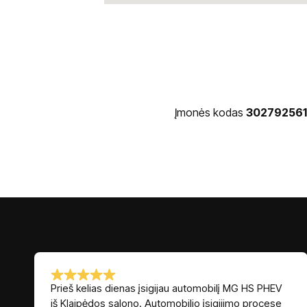
Įmonės kodas
302792561
Prieš kelias dienas įsigijau automobilį MG HS PHEV
iš Klaipėdos salono. Automobilio įsigijimo procese