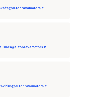
nskaite@autobravamotors.lt
lauskas@autobravamotors.lt
zevicius@autobravamotors.lt