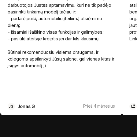
darbuotojos Justės aptarnavimu, kuri ne tik padėjo
ats
pasirinkti tinkamą modelį tačiau ir:
ben
- padarė puikų automobilio įteikimą atsiėmimo
org
dieną;
jau
- išsamiai išaiškino visas funkcijas ir galimybes;
pro
- pasiūlė ateityje kreiptis jei dar kils klausimų.
Lin
Būtinai rekomenduosiu visiems draugams, ir
kolegoms apsilankyti Jūsų salone, gal vienas kitas ir
įsigys automobilį ;)
Jonas G
Prieš 4 mėnesius
JG
LŽ