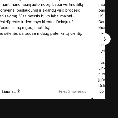
iimant mano naują automobilį. Labai vertinu šiltą
naują autom
dravimą, paslaugumą ir sklandų viso proceso
pasakyti, 
anizavimą. Visa patirtis buvo labai maloni –
HS nulėmus
tėsi rūpestis ir dėmesys klientui. Dėkoju už
Daug metų
fesionalumą ir gerą nuotaiką!
klientais i
kiu sėkmės darbuose ir daug patenkintų klientų.
Tad drąsiai
›
geras, bet 
- Puikus “m
- Įsiklausant
- Jam tikra
nusipirkti.
Linkiu Piju
nuoširdumą
įgūdžius. Ir
Dėkui dar k
Liudmila Ž
Prieš 5 mėnesius
Donal
DD