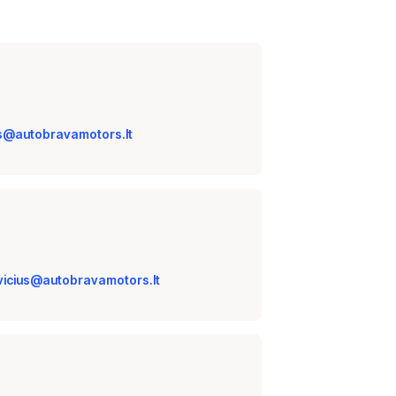
is@autobravamotors.lt
icius@autobravamotors.lt