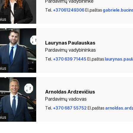
Pardavimų vadybininkė
Tel.
+37061249306
El.paštas
gabriele.buci
nius
Laurynas Paulauskas
Pardavimų vadybininkas
Tel.
+370 639 71445
El.paštas
laurynas.pau
nius
Arnoldas Ardzevičius
Pardavimų vadovas
Tel.
+370 687 55752
El.paštas
arnoldas.ard
nius