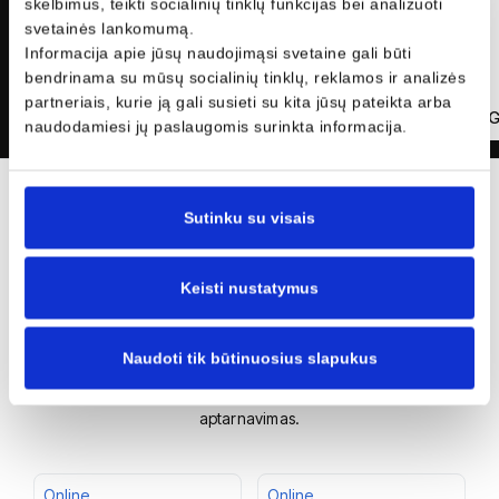
skelbimus, teikti socialinių tinklų funkcijas bei analizuoti
svetainės lankomumą.
Informacija apie jūsų naudojimąsi svetaine gali būti
bendrinama su mūsų socialinių tinklų, reklamos ir analizės
partneriais, kurie ją gali susieti su kita jūsų pateikta arba
Alvydas R
Prieš 4 mėnesius
Jonas 
AR
JG
naudodamiesi jų paslaugomis surinkta informacija.
Sutinku su visais
Jūsų nauja transporto
priemonė yra čia!
Keisti nustatymus
Autobrava Motors - oficialus automobilių ir motociklų atstovas
Lietuvoje. Naujų ir mažai naudotų automobilių, motociklų ir
Naudoti tik būtinuosius slapukus
komercinio transporto priemonių pardavimas, originalių atsarginių
dalių pardavimas, kėbulų remontas ir einamasis techninis
aptarnavimas.
Online
Online