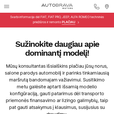
Svarbi informacija dėl FIAT, FIAT PRO, JEEP, ALFA ROMEO techninės
priežiūros ir remonto
PLAČIAU
Sužinokite daugiau apie
dominantį modelį!
Mūsų konsultantas išsiaiškins plačiau jūsų norus,
salone parodys automobilį ir parinks tinkamiausią
maršrutą bandomajam važiavimui. Susitikimo
metu galėsite aptarti išsamią modelio
konfigūraciją, gauti patarimus dėl transporto
priemonės finansavimo ar lizingo galimybių, taip
pat gauti atsakymus į klausimus, susijusius su