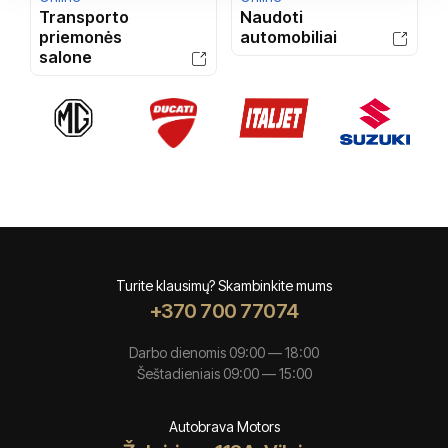
Transporto
Naudoti
priemonės
automobiliai
salone
Turite klausimų? Skambinkite mums
+370 700 77074
Darbo dienomis 09:00 — 18:00
Šeštadieniais 09:00 — 15:00
Autobrava Motors