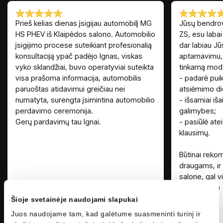
Prieš kelias dienas įsigijau automobilį MG
Jūsų bendrov
HS PHEV iš Klaipėdos salono. Automobilio
ZS, esu labai
įsigijimo procese suteikiant profesionalią
dar labiau J
konsultaciją ypač padėjo Ignas, viskas
aptarnavimu, 
vyko sklandžiai, buvo operatyviai suteikta
tinkamą model
visa prašoma informacija, automobilis
- padarė puik
paruoštas atidavimui greičiau nei
atsiėmimo di
numatyta, surengta įsimintina automobilio
- išsamiai iša
perdavimo ceremonija.
galimybes;
Gerų pardavimų tau Ignai.
- pasiūlė ateit
klausimų.
Būtinai reko
draugams, ir
salone, gal vi
automobilį ;)
Šioje svetainėje naudojami slapukai
Juos naudojame tam, kad galėtume suasmeninti turinį ir