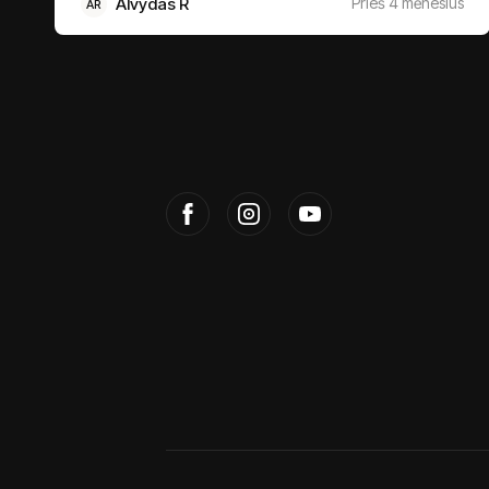
Alvydas R
Prieš 4 mėnesius
AR