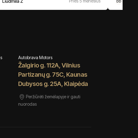
Liudmila Ž
Prieš 5 mėnesius
Donal
DD
ms
Autobrava Motors
Žalgirio g. 112A, Vilnius
Partizanų g. 75C, Kaunas
Dubysos g. 25A, Klaipėda
Peržiūrėti žemėlapyje ir gauti
nuorodas