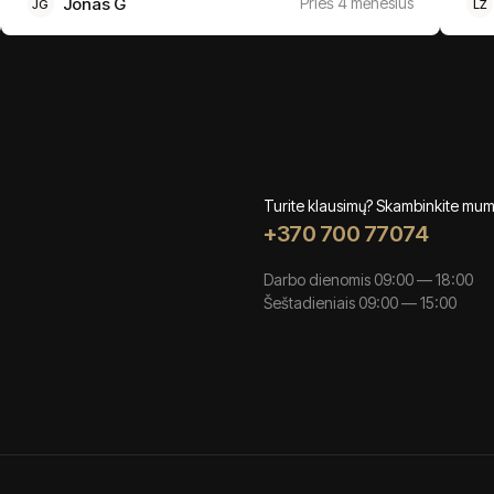
Jonas G
Prieš 4 mėnesius
JG
LŽ
Turite klausimų? Skambinkite mu
+370 700 77074
Darbo dienomis 09:00 — 18:00
Šeštadieniais 09:00 — 15:00