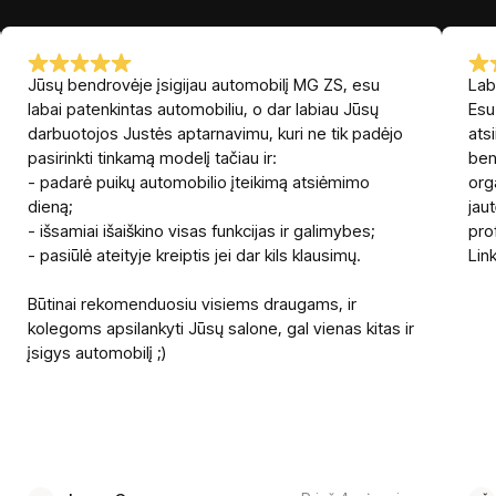
Jūsų bendrovėje įsigijau automobilį MG ZS, esu
Lab
labai patenkintas automobiliu, o dar labiau Jūsų
Esu
darbuotojos Justės aptarnavimu, kuri ne tik padėjo
ats
pasirinkti tinkamą modelį tačiau ir:
ben
- padarė puikų automobilio įteikimą atsiėmimo
org
dieną;
jau
- išsamiai išaiškino visas funkcijas ir galimybes;
pro
- pasiūlė ateityje kreiptis jei dar kils klausimų.
Lin
Būtinai rekomenduosiu visiems draugams, ir
kolegoms apsilankyti Jūsų salone, gal vienas kitas ir
įsigys automobilį ;)