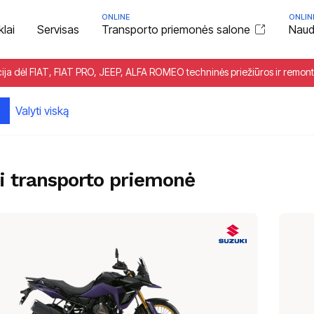
ONLINE
ONLIN
klai
Servisas
Transporto priemonės salone
Naudo
cija dėl FIAT, FIAT PRO, JEEP, ALFA ROMEO techninės priežiūros ir remon
Valyti viską
i transporto priemonė