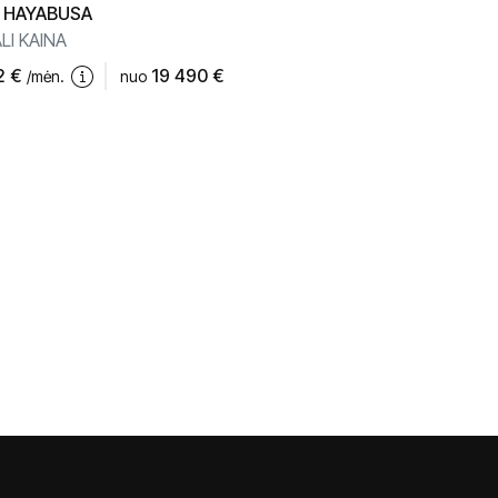
HAYABUSA
LI KAINA
2
€
19 490 €
/mėn.
nuo