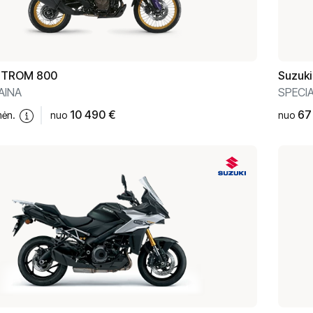
STROM 800
Suzuki
AINA
SPECIA
10 490 €
67
mėn.
nuo
nuo