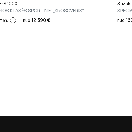
-S1000
Suzuki
IOS KLASĖS SPORTINIS „KROSOVERIS“
SPECIA
12 590 €
16
/mėn.
nuo
nuo