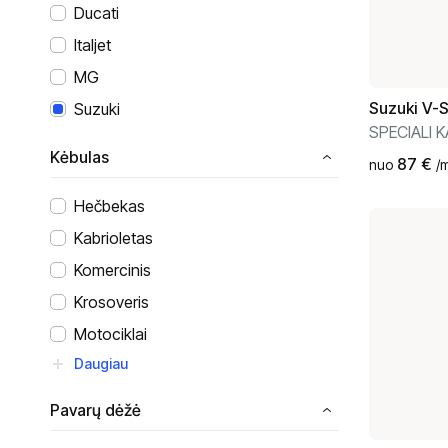
Ducati
Italjet
MG
Suzuki
V-
Suzuki
SPECIALI K
Kėbulas
87
€
nuo
/
Hečbekas
Kabrioletas
Komercinis
Krosoveris
Motociklai
Daugiau
Pavarų dėžė