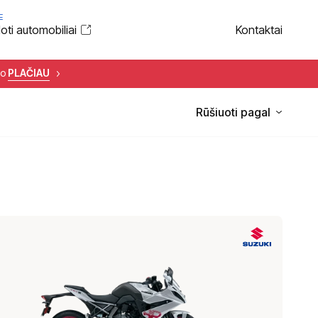
E
ti automobiliai
Kontaktai
to
PLAČIAU
Rūšiuoti pagal