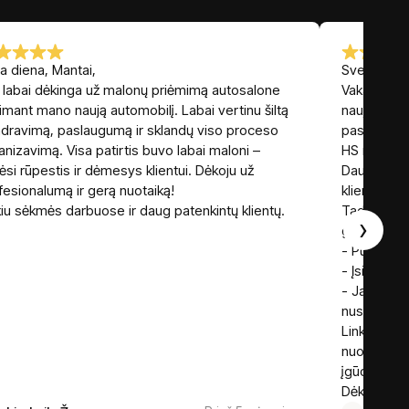
a diena, Mantai,
Sveiki,
 labai dėkinga už malonų priėmimą autosalone
Vakar įsigi
iimant mano naują automobilį. Labai vertinu šiltą
naują autom
dravimą, paslaugumą ir sklandų viso proceso
pasakyti, 
anizavimą. Visa patirtis buvo labai maloni –
HS nulėmus
tėsi rūpestis ir dėmesys klientui. Dėkoju už
Daug metų
fesionalumą ir gerą nuotaiką!
klientais i
kiu sėkmės darbuose ir daug patenkintų klientų.
Tad drąsiai
›
geras, bet 
- Puikus “m
- Įsiklausant
- Jam tikra
nusipirkti.
Linkiu Piju
nuoširdumą
įgūdžius. Ir
Dėkui dar k