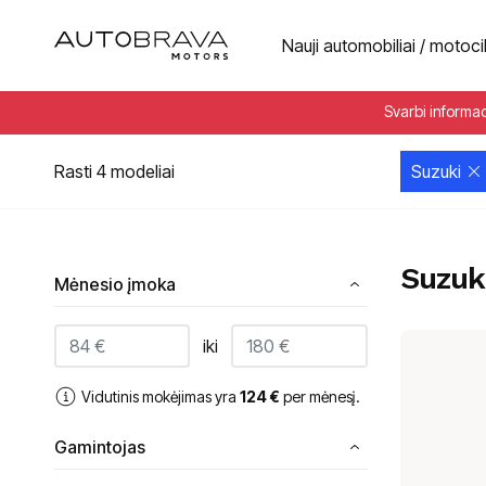
Nauji automobiliai / motoci
Svarbi informa
Rasti 4 modeliai
Suzuki
Suzuk
Mėnesio įmoka
iki
Vidutinis mokėjimas yra
124
€
per mėnesį.
Gamintojas