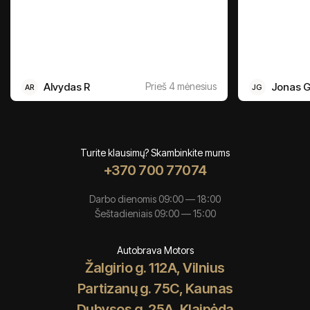
Alvydas R
Prieš 4 mėnesius
Jonas 
AR
JG
Turite klausimų? Skambinkite mums
+370 700 77074
Darbo dienomis 09:00 — 18:00
Šeštadieniais 09:00 — 15:00
Autobrava Motors
Žalgirio g. 112A, Vilnius
Partizanų g. 75C, Kaunas
Dubysos g. 25A, Klaipėda