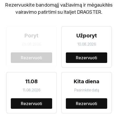
Rezervuokite bandomąjį važiavimą ir mėgaukitės
vairavimo patirtimi su Italjet DRAGSTER.
Poryt
Užporyt
09.08.2026
10.08.2026
Rezervuoti
Rezervuoti
11.08
Kita diena
11.08.2026
Pasirinkite datą
Rezervuoti
Rezervuoti