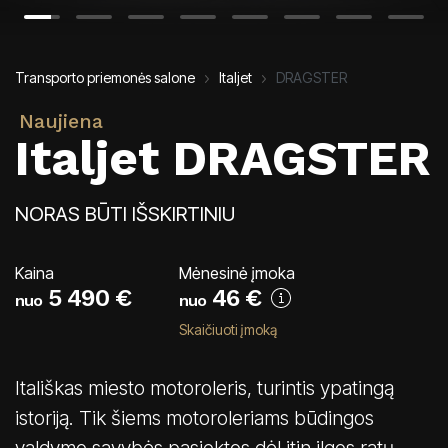
Transporto priemonės salone
Italjet
DRAGSTER
Naujiena
Italjet DRAGSTER
NORAS BŪTI IŠSKIRTINIU
Kaina
Mėnesinė įmoka
5 490 €
46
€
nuo
nuo
Skaičiuoti įmoką
Itališkas miesto motoroleris, turintis ypatingą
istoriją. Tik šiems motoroleriams būdingos
valdymo savybės pasiektos dėl itin ilgos ratų