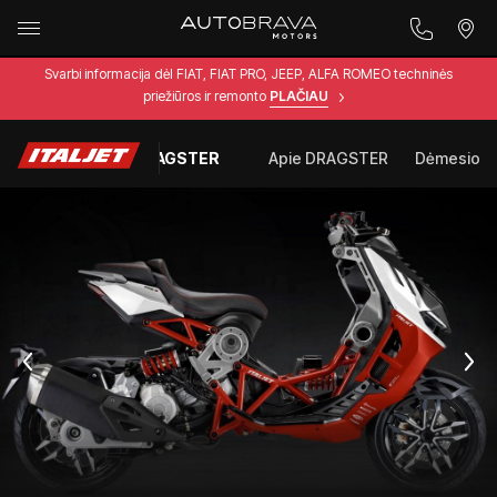
Svarbi informacija dėl FIAT, FIAT PRO, JEEP, ALFA ROMEO techninės
priežiūros ir remonto
PLAČIAU
Italjet DRAGSTER
Apie DRAGSTER
Dėmesio