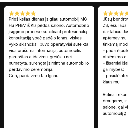
Prieš kelias dienas įsigijau automobilį MG
Jūsų bendrov
HS PHEV iš Klaipėdos salono. Automobilio
ZS, esu labai
įsigijimo procese suteikiant profesionalią
dar labiau J
konsultaciją ypač padėjo Ignas, viskas
aptarnavimu, 
vyko sklandžiai, buvo operatyviai suteikta
tinkamą model
visa prašoma informacija, automobilis
- padarė puik
paruoštas atidavimui greičiau nei
atsiėmimo di
numatyta, surengta įsimintina automobilio
- išsamiai iša
perdavimo ceremonija.
galimybes;
Gerų pardavimų tau Ignai.
- pasiūlė ateit
klausimų.
Būtinai reko
draugams, ir
salone, gal vi
automobilį ;)