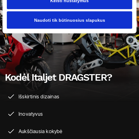
Keisti nustatymus
Naudoti tik būtinuosius slapukus
Kodėl Italjet DRAGSTER?
Išskirtinis dizainas
Inovatyvus
Aukščiausia kokybė