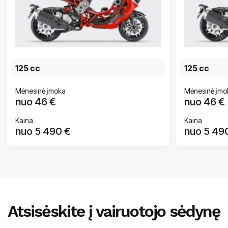
125 cc
125 cc
Mėnesinė įmoka
Mėnesinė įmo
nuo
46
€
nuo
46
€
Kaina
Kaina
nuo 5 490 €
nuo 5 49
Atsisėskite į vairuotojo sėdynę