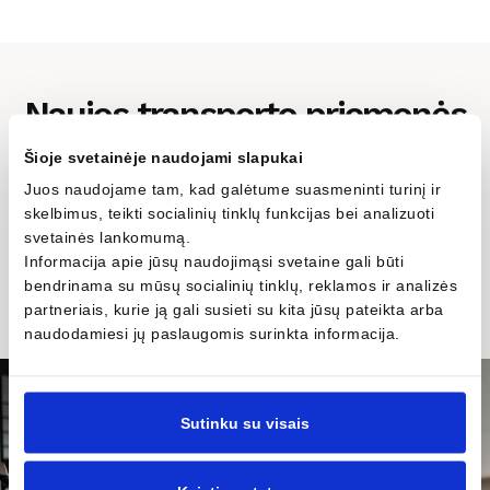
Naujos transporto priemonės
salone
Šioje svetainėje naudojami slapukai
Juos naudojame tam, kad galėtume suasmeninti turinį ir
Pasirinkite savo ir mėgautis kelione dabar
skelbimus, teikti socialinių tinklų funkcijas bei analizuoti
svetainės lankomumą.
Informacija apie jūsų naudojimąsi svetaine gali būti
Peržiūrėti pasiūlymus
bendrinama su mūsų socialinių tinklų, reklamos ir analizės
partneriais, kurie ją gali susieti su kita jūsų pateikta arba
naudodamiesi jų paslaugomis surinkta informacija.
Sutinku su visais