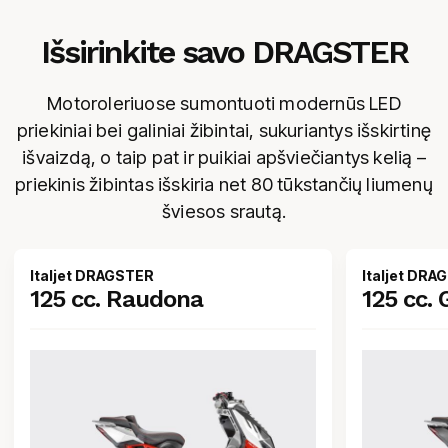
Išsirinkite savo DRAGSTER
Motoroleriuose sumontuoti modernūs LED
priekiniai bei galiniai žibintai, sukuriantys išskirtinę
išvaizdą, o taip pat ir puikiai apšviečiantys kelią –
priekinis žibintas išskiria net 80 tūkstančių liumenų
šviesos srautą.
Italjet DRAGSTER
Italjet DRA
125 cc. Raudona
125 cc.