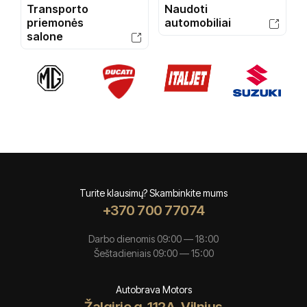
Transporto
Naudoti
priemonės
automobiliai
salone
Turite klausimų? Skambinkite mums
+370 700 77074
Darbo dienomis 09:00 — 18:00
Šeštadieniais 09:00 — 15:00
Autobrava Motors
Žalgirio g. 112A, Vilnius