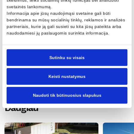
skelbimus, teikti socialinių tinklų funkcijas bei analizuoti
svetainės lankomumą.
Informacija apie jūsų naudojimąsi svetaine gali būti
bendrinama su mūsų socialinių tinklų, reklamos ir analizės
partneriais, kurie ją gali susieti su kita jūsų pateikta arba
naudodamiesi jų paslaugomis surinkta informacija.
Sutinku su visais
06/06/2025
Keisti nustatymus
Naudoti tik būtinuosius slapukus
Daugiau