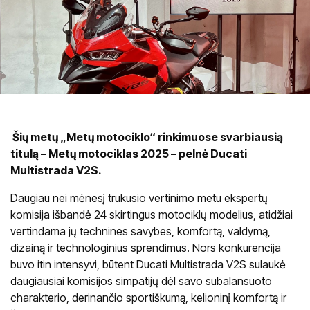
Šių metų „Metų motociklo“ rinkimuose svarbiausią
titulą – Metų motociklas 2025 – pelnė Ducati
Multistrada V2S.
Daugiau nei mėnesį trukusio vertinimo metu ekspertų
komisija išbandė 24 skirtingus motociklų modelius, atidžiai
vertindama jų technines savybes, komfortą, valdymą,
dizainą ir technologinius sprendimus. Nors konkurencija
buvo itin intensyvi, būtent Ducati Multistrada V2S sulaukė
daugiausiai komisijos simpatijų dėl savo subalansuoto
charakterio, derinančio sportiškumą, kelioninį komfortą ir