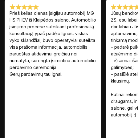
Prieš kelias dienas įsigijau automobilį MG
Jūsų bendrov
HS PHEV iš Klaipėdos salono. Automobilio
ZS, esu labai
įsigijimo procese suteikiant profesionalią
dar labiau J
konsultaciją ypač padėjo Ignas, viskas
aptarnavimu, 
vyko sklandžiai, buvo operatyviai suteikta
tinkamą model
visa prašoma informacija, automobilis
- padarė puik
paruoštas atidavimui greičiau nei
atsiėmimo di
numatyta, surengta įsimintina automobilio
- išsamiai iša
perdavimo ceremonija.
galimybes;
Gerų pardavimų tau Ignai.
- pasiūlė ateit
klausimų.
Būtinai reko
draugams, ir
salone, gal vi
automobilį ;)