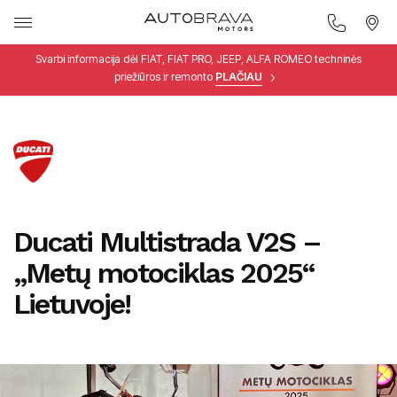
Svarbi informacija dėl FIAT, FIAT PRO, JEEP, ALFA ROMEO techninės
priežiūros ir remonto
PLAČIAU
Ducati Multistrada V2S –
„Metų motociklas 2025“
Lietuvoje!