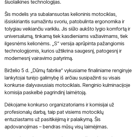
šiuolaikines technologijas.
Šis modelis yra subalansuotas kelioninis motociklas,
išsiskiriantis sumažintu svoriu, patobulinta ergonomika ir
tolygiau veikiančiu varikliu. Jis siūlo aukšto lygio komfortą ir
universalumą, tinkamą tiek kasdieniams važiavimams, tiek
ilgesnėms kelionėms. „S“ versija aprūpinta pažangiomis
technologijomis, kurios užtikrina saugesnį, patogesnį ir
modernesnį vairavimo patyrimą.
Birželio 5 d. „Dūmų fabrike“ vykusiame finaliniame renginyje
lankytojai turėjo galimybę iš arčiau susipažinti su visais
konkurse dalyvavusiais motociklais. Renginio kulminacijoje
komisija paskelbė pagrindinį laimėtoją.
Dėkojame konkurso organizatoriams ir komisijai už
profesionalų darbą, taip pat visiems motociklų
entuziastams už pasitikėjimą ir palaikymą. Šis
apdovanojimas – bendras mūsų visų laimėjimas.