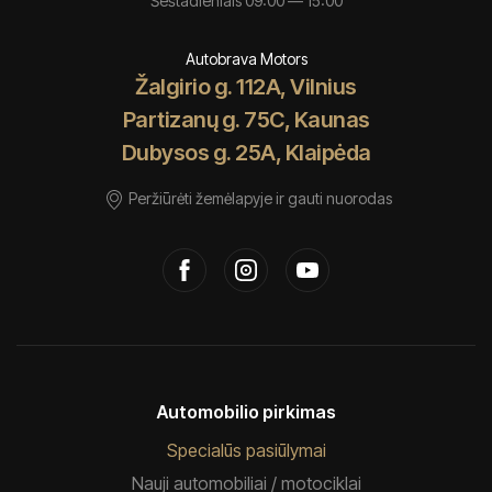
Šeštadieniais 09:00 — 15:00
Autobrava Motors
Žalgirio g. 112A, Vilnius
Partizanų g. 75C, Kaunas
Dubysos g. 25A, Klaipėda
Peržiūrėti žemėlapyje ir gauti nuorodas
Automobilio pirkimas
Specialūs pasiūlymai
Nauji automobiliai / motociklai