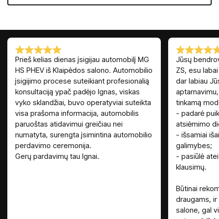
Prieš kelias dienas įsigijau automobilį MG
Jūsų bendrov
HS PHEV iš Klaipėdos salono. Automobilio
ZS, esu labai
įsigijimo procese suteikiant profesionalią
dar labiau J
konsultaciją ypač padėjo Ignas, viskas
aptarnavimu, 
vyko sklandžiai, buvo operatyviai suteikta
tinkamą model
visa prašoma informacija, automobilis
- padarė puik
paruoštas atidavimui greičiau nei
atsiėmimo di
numatyta, surengta įsimintina automobilio
- išsamiai iša
perdavimo ceremonija.
galimybes;
Gerų pardavimų tau Ignai.
- pasiūlė ateit
klausimų.
Būtinai reko
draugams, ir
salone, gal vi