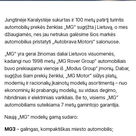
Jungtinėje Karalystėje sukurtas ir 100 metų patirtį turintis
automobilių prekės ženklas „MG“ sugrįžta į Lietuvą, o mes
džiaugiamės, nes jau netrukus galėsime šios markės
automobilius pristatyti „Autobrava Motors“ salonuose.
„MG“ yra gerai žinomas daliai Lietuvos visuomenės,
kadangi nuo 1998 metų „MG Rover Group“ automobiliais
buvo prekiaujama vienoje iš „Modus Group“ įmonių. Dabar,
sugrįžus šiam prekių ženklui, „MG Motor“ siūlys platų,
modernių ir racionalių įkainotų modelių asortimentą – nuo
ekonominių iki prabangių modelių, su vidaus degimo,
hibridiniais ir elektriniais varikliais. Be to, visiems „MG”
automobiliams suteikiama 7 metų gamintojo garantija.
Naują „MG” modelių gamą sudaro:
MG3
– galingas, kompaktiškas miesto automobilis;