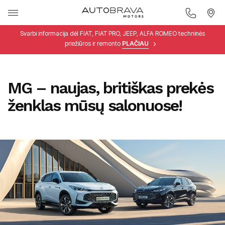
Svarbi informacija dėl FIAT, FIAT PRO, JEEP, ALFA ROMEO techninės
priežiūros ir remonto
PLAČIAU
MG – naujas, britiškas prekės
ženklas mūsų salonuose!