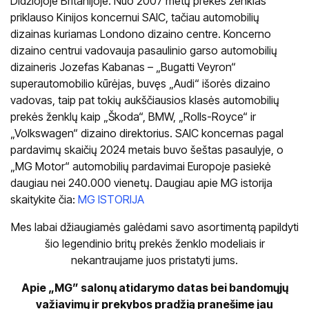
Didžiojoje Britanijoje. Nuo 2007 metų prekės ženklas
priklauso Kinijos koncernui SAIC, tačiau automobilių
dizainas kuriamas Londono dizaino centre. Koncerno
dizaino centrui vadovauja pasaulinio garso automobilių
dizaineris Jozefas Kabanas – „Bugatti Veyron“
superautomobilio kūrėjas, buvęs „Audi“ išorės dizaino
vadovas, taip pat tokių aukščiausios klasės automobilių
prekės ženklų kaip „Škoda“, BMW, „Rolls-Royce“ ir
„Volkswagen“ dizaino direktorius. SAIC koncernas pagal
pardavimų skaičių 2024 metais buvo šeštas pasaulyje, o
„MG Motor“ automobilių pardavimai Europoje pasiekė
daugiau nei 240.000 vienetų. Daugiau apie MG istorija
skaitykite čia:
MG ISTORIJA
Mes labai džiaugiamės galėdami savo asortimentą papildyti
šio legendinio britų prekės ženklo modeliais ir
nekantraujame juos pristatyti jums.
Apie „MG” salonų atidarymo datas bei bandomųjų
važiavimų ir prekybos pradžią pranešime jau