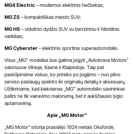
MG4 Electric
– modernus elektrinis hečbekas;
MG ZS
– kompaktiškas miesto SUV;
MG HS
– vidutinio dydžio SUV su benzininiu ir hibridiniu
varikliais;
MG Cyberster
– elektrinis sportinis superautomobilis.
Visus „MG” modelius bus galima įsigyti „Autobrava Motors”
salonuose Vilniuje, Kaune ir Klaipėdoje. Taip pat
pasirūpinsime viskuo, ko prireiks po įsigijimo – nuo pilno
serviso paslaugų spektro iki originalių detalių ir aksesuarų.
Užtikriname, kad kiekvienas „MG” automobilio savininkas
patirs ne tik vairavimo malonumą, bet ir aukščiausio lygio
aptarnavimą.
Apie „MG Motor“
„MG Motor“ istorija prasidėjo 1924 metais Oksforde,