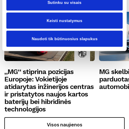
Sutinku su visais
Keisti nustatymus
Naudoti tik būtinuosius slapukus
„MG“ stiprina pozicijas
MG skelbi
Europoje: Vokietijoje
parduotas
atidarytas inžinerijos centras
automobil
ir pristatytos naujos kartos
baterijų bei hibridinės
technologijos
Visos naujienos