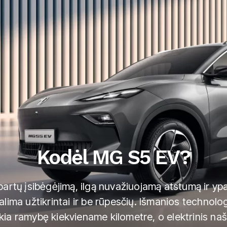
Kodėl MG S5 EV?
artų įsibėgėjimą, ilgą nuvažiuojamą atstumą ir ypa
galima užtikrintai ir be rūpesčių. Išmanios technolog
ikia ramybę kiekviename kilometre, o elektrinis na