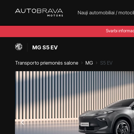
Nauji automobiliai / motoci
Svarbi informa
MG S5 EV
Transporto priemonės salone
MG
S5 EV