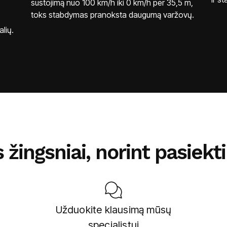
sustojimą nuo 100 km/h iki 0 km/h per 35,5 m,
toks stabdymas pranoksta daugumą varžovų.
lių.
 žingsniai, norint pasiekt
Užduokite klausimą mūsų
specialistui