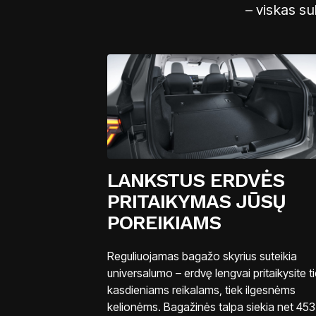
– viskas su
LANKSTUS ERDVĖS
PRITAIKYMAS JŪSŲ
POREIKIAMS
Reguliuojamas bagažo skyrius suteikia
universalumo – erdvę lengvai pritaikysite t
kasdieniams reikalams, tiek ilgesnėms
kelionėms. Bagažinės talpa siekia net 453