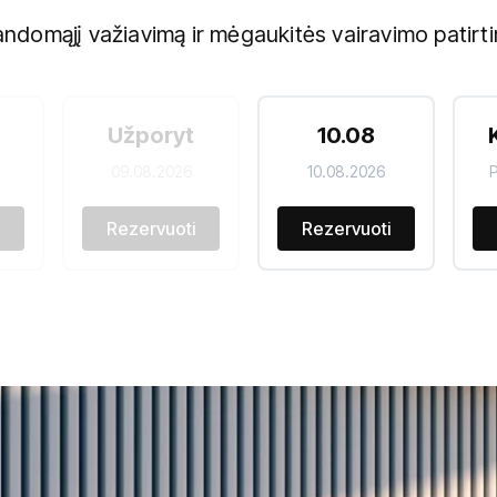
ndomąjį važiavimą ir mėgaukitės vairavimo patirt
Užporyt
10.08
09.08.2026
10.08.2026
P
i
Rezervuoti
Rezervuoti