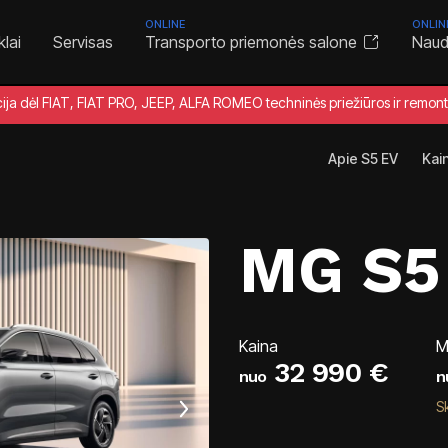
ONLINE
ONLIN
klai
Servisas
Transporto priemonės salone
Naudo
cija dėl FIAT, FIAT PRO, JEEP, ALFA ROMEO techninės priežiūros ir remon
Apie S5 EV
Kai
MG S5
Kaina
M
32 990 €
nuo
n
S