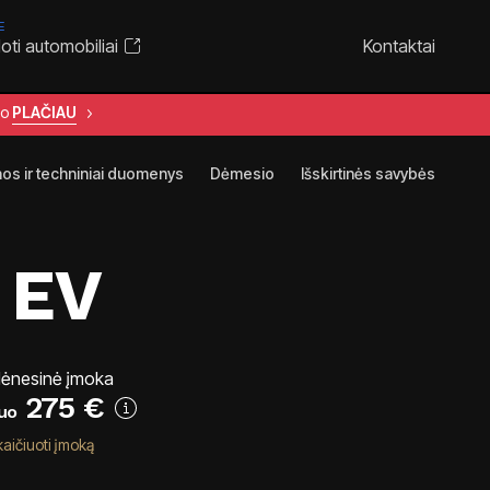
E
ti automobiliai
Kontaktai
to
PLAČIAU
nos ir techniniai duomenys
Dėmesio
Išskirtinės savybės
 EV
ėnesinė įmoka
275
€
uo
kaičiuoti įmoką