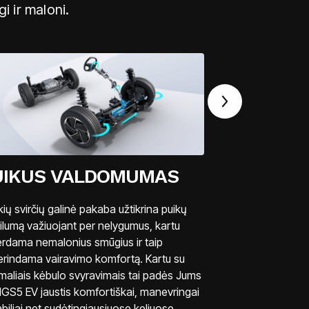
i ir maloni.
UIKUS VALDOMUMAS
ių svirčių galinė pakaba užtikrina puikų
ilumą važiuojant per nelygumus, kartu
rdama nemalonius smūgius ir taip
rindama vairavimo komfortą. Kartu su
maliais kėbulo svyravimais tai padės Jums
GS5 EV jaustis komfortiškai, manevringai
tabiliai net sudėtingiausiuose keliuose.