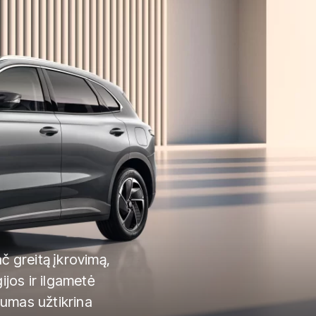
č greitą įkrovimą,
ijos ir ilgametė
šumas užtikrina