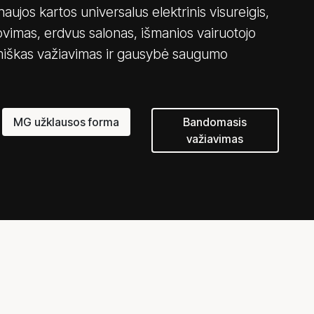
ujos kartos universalus elektrinis visureigis,
ovimas, erdvus salonas, išmanios vairuotojo
miškas važiavimas ir gausybė saugumo
MG užklausos forma
Bandomasis
važiavimas