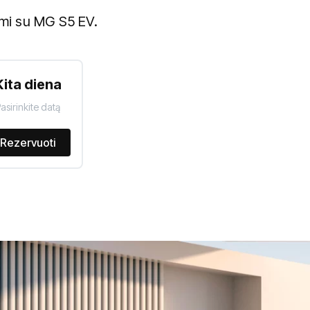
imi su MG S5 EV.
Kita diena
asirinkite datą
Rezervuoti