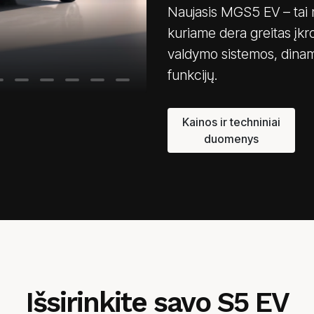
Naujasis MGS5 EV – tai na
kuriame dera greitas įkr
valdymo sistemos, dina
funkcijų.
Kainos ir techniniai
duomenys
Išsirinkite savo S5 EV