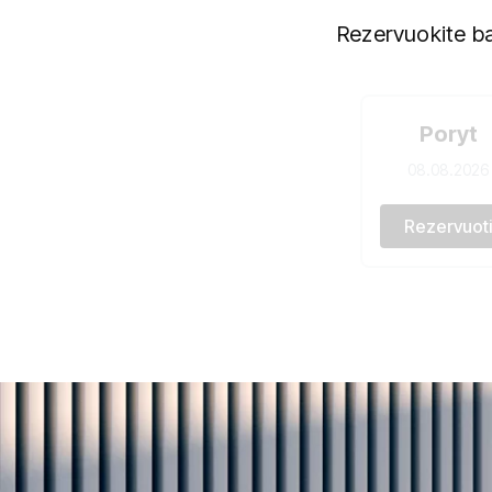
Rezervuokite ba
Poryt
08.08.2026
Rezervuot