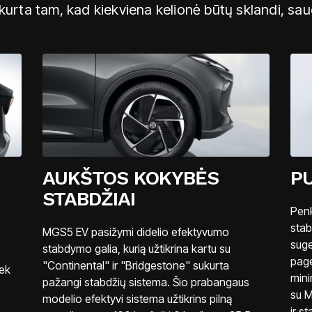
kurta tam, kad kiekviena kelionė būtų sklandi, saug
AUKŠTOS KOKYBĖS
P
STABDŽIAI
Penk
stab
MGS5 EV pasižymi didelio efektyvumo
suge
stabdymo galia, kurią užtikrina kartu su
page
"Continental" ir "Bridgestone" sukurta
iek
mini
pažangi stabdžių sistema. Šio prabangaus
su M
modelio efektyvi sistema užtikrins pilną
ir s